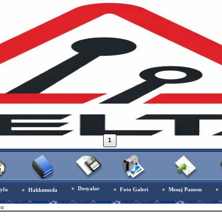
1
Dosyalar
yfa
Foto Galeri
Mesaj Panosu
Hakkımızda
su