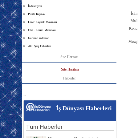
İndüksiyon
İsi
Punta Kaynak
Mai
Lazer Kaynak Makinası
Kon
CNC Kesim Makinası
Galvano redresör
Mesa
Akü Şarj Cihazları
Site Haritası
Site Haritası
Haberler
...
İş Dünyası Haberleri