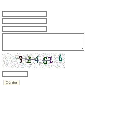
m
l
u
j