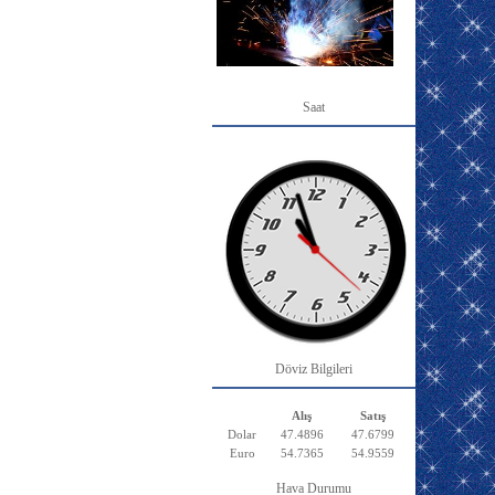
Saat
Döviz Bilgileri
Alış
Satış
Dolar
47.4896
47.6799
Euro
54.7365
54.9559
Hava Durumu