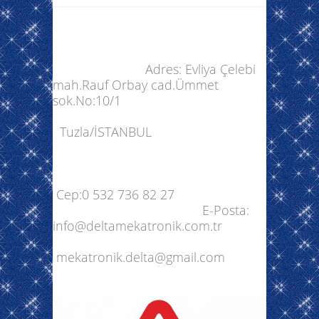
Adres: Evliya Çelebi
mah.Rauf Orbay cad.Ümmet
sok.No:10/1
Tuzla/İSTANBUL
Cep:0 532 736 82 27
E-Posta:
info@deltamekatronik.com.tr
mekatronik.delta@gmail.com