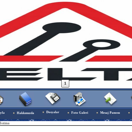
1
Dosyalar
yfa
Foto Galeri
Mesaj Panosu
Hakkımızda
Isıtma