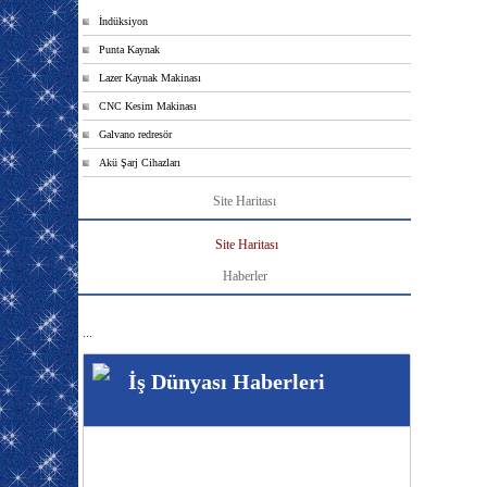
İndüksiyon
Punta Kaynak
Lazer Kaynak Makinası
CNC Kesim Makinası
Galvano redresör
Akü Şarj Cihazları
Site Haritası
Site Haritası
Haberler
...
İş Dünyası Haberleri