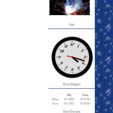
Saat
Döviz Bilgileri
Alış
Satış
Dolar
47.4896
47.6799
Euro
54.7365
54.9559
Hava Durumu